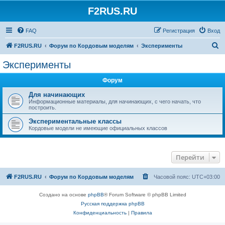
F2RUS.RU
Регистрация
FAQ
Р
е
г
и
с
т
р
а
ц
и
я
Вход
П
F2RUS.RU
Форум по Кордовым моделям
Эксперименты
о
Эксперименты
и
Форум
с
к
Для начинающих
Информационные материалы, для начинающих, с чего начать, что
построить.
Экспериментальные классы
Кордовые модели не имеющие официальных классов
Перейти
F2RUS.RU
Форум по Кордовым моделям
Часовой пояс:
UTC+03:00
Создано на основе
phpBB
® Forum Software © phpBB Limited
Русская поддержка phpBB
Конфиденциальность
|
Правила