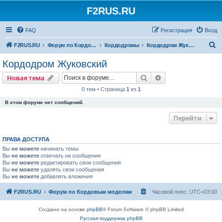
F2RUS.RU
Регистрация
FAQ
Р
е
г
и
с
т
р
а
ц
и
я
Вход
П
F2RUS.RU
Форум по Кордовым моделям
Кордодромы
Кордодром Жуковский
о
Кордодром Жуковский
и
Новая тема
Поиск
Расширенный пои
Н
о
в
а
я
т
е
м
а
с
0 тем • Страница
1
из
1
к
В этом форуме нет сообщений.
Перейти
ПРАВА ДОСТУПА
Вы
не можете
начинать темы
Вы
не можете
отвечать на сообщения
Вы
не можете
редактировать свои сообщения
Вы
не можете
удалять свои сообщения
Вы
не можете
добавлять вложения
F2RUS.RU
Форум по Кордовым моделям
Часовой пояс:
UTC+03:00
Создано на основе
phpBB
® Forum Software © phpBB Limited
Русская поддержка phpBB