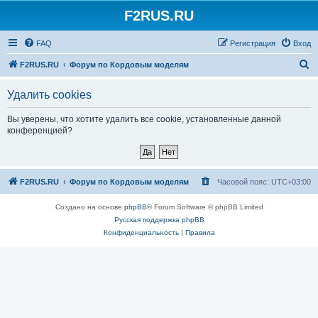
F2RUS.RU
Регистрация
FAQ
Р
е
г
и
с
т
р
а
ц
и
я
Вход
П
F2RUS.RU
Форум по Кордовым моделям
о
Удалить cookies
и
с
Вы уверены, что хотите удалить все cookie, установленные данной
конференцией?
к
F2RUS.RU
Форум по Кордовым моделям
Часовой пояс:
UTC+03:00
Создано на основе
phpBB
® Forum Software © phpBB Limited
Русская поддержка phpBB
Конфиденциальность
|
Правила